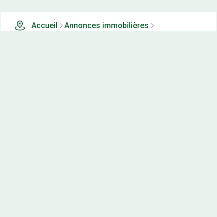
Accueil
Annonces immobilières
Tous les produits
0 terrains, maisons-neuves et appartements neufs à
vendre à Parpeville (22)
Nos-terrains.com offre une vitrine exclusive
aux acteurs de l'immobilier.
Diffuser vos annonces
Contactez-nous