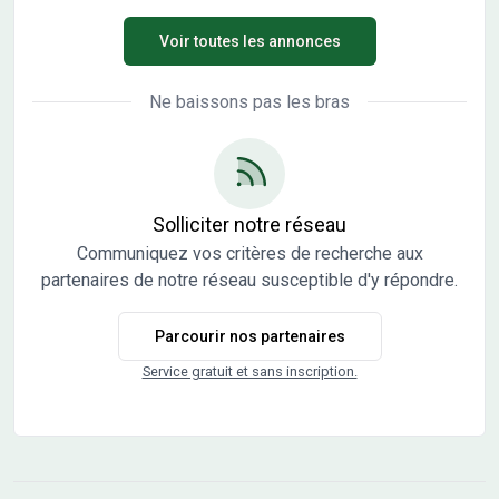
bâtir d'environ 570 m², plat et entièrement clôturé. Terrain
Voir toutes les annonces
non viabilisé (réseaux à proximité). Projet de maison plain-
pied d'environ 60 m² habitables, comprenant : 2 chambres
1 salle de bains Séjour avec cuisine ouverte Garage accolé
Ne baissons pas les bras
Projet personnalisable selon vos besoins. Prix comprenant
terrain + maison + frais annexes (hors finitions et options).
&#128222; Étude gratuite de votre projet &#128197;
Visite sur rendez-vous Contact : Xavier Da Silva Santos 06
16 27 53 27
Solliciter notre réseau
Communiquez vos critères de recherche aux
partenaires de notre réseau susceptible d'y répondre.
Parcourir nos partenaires
Service gratuit et sans inscription.