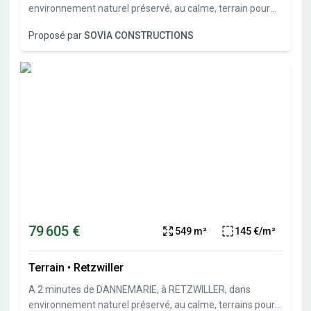
environnement naturel préservé, au calme, terrain pour
maison individuelle de 677 m² (lot 6 du parcellaire).Sous-
Proposé par
SOVIA CONSTRUCTIONS
sol possible et garage en sous-sol possible. Travaux de
viabilités démarrés. Terrais vendu viabilisé, libre de
constructeurs et architectes. Vente directe par
l'aménageur, pas de commission d'agence.
79 605 €
549 m²
145 €/m²
Terrain
•
Retzwiller
A 2 minutes de DANNEMARIE, à RETZWILLER, dans
environnement naturel préservé, au calme, terrains pour