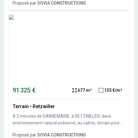
Proposé par
SOVIA CONSTRUCTIONS
sol possible et garage en sous-sol possible. Travaux de
viabilités démarrés. Terrais vendu viabilisé, libre de
constructeurs et architectes. Vente directe par
l'aménageur, pas de commission d'agence.
91 325 €
677 m²
135 €/m²
Terrain
•
Retzwiller
A 2 minutes de DANNEMARIE, à RETZWILLER, dans
environnement naturel préservé, au calme, terrain pour
maison individuelle de 677 m² (lot 6 du parcellaire).Sous-
Proposé par
SOVIA CONSTRUCTIONS
sol possible et garage en sous-sol possible. Travaux de