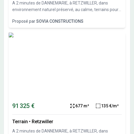
A 2 minutes de DANNEMARIE, à RETZWILLER, dans
environnement naturel préservé, au calme, terrains pour
maisons individuelles allant de 386 m² à 814 m². Sous-sol
Proposé par
SOVIA CONSTRUCTIONS
possible et garage en sous-sol possible. Travaux de
viabilités démarrés. Terrains vendus viabilisés, libres de
constructeurs et architectes. Vente directe par
l'aménageur, pas de commission d'agence.
91 325 €
677 m²
135 €/m²
Terrain
•
Retzwiller
A 2 minutes de DANNEMARIE, à RETZWILLER, dans