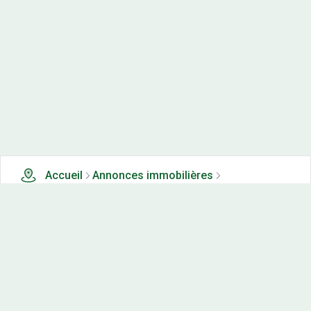
Accueil
Annonces immobilières
Tous les produits
0 terrains, maisons-neuves et appartements neufs à
vendre à Presentevillers (25)