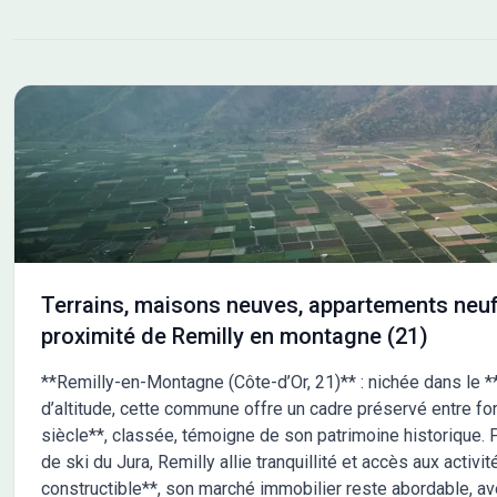
trouvent à moins de 10 km. L'autoroute A31 est
accessible à 10 km, facilitant vos déplacements. De
nombreuses écoles sont implantées dans les environs,
notamment des écoles maternelles, élémentaires,
primaires ainsi qu'un collège. Vous trouverez également
des commerces à proximité. NOUS CONTACTER Ce
terrain est vendu par un partenaire de Maisons France
Confort Melun au prix de 99 000 euros. Pour plus
d'informations et découvrir ce terrain, n'hésitez pas à
contacter Franck ALANOE au 06-27-23-96-64. Il vous
accompagnera dans votre projet de construction.
Terrains, maisons neuves, appartements neuf
proximité de Remilly en montagne (21)
**Remilly-en-Montagne (Côte-d’Or, 21)** : nichée dans le *
d’altitude, cette commune offre un cadre préservé entre fo
siècle**, classée, témoigne de son patrimoine historique. 
de ski du Jura, Remilly allie tranquillité et accès aux activit
constructible**, son marché immobilier reste abordable, a