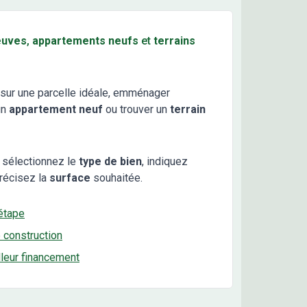
euves
,
appartements neufs
et
terrains
sur une parcelle idéale, emménager
un
appartement neuf
ou trouver un
terrain
 sélectionnez le
type de bien
, indiquez
récisez la
surface
souhaitée.
étape
e construction
lleur financement