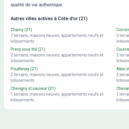
qualité de vie authentique.
Autres villes actives à Côte-d'or (21)
Charny
(21)
Corro
7
terrains, maisons neuves, appartements neufs et
2
terr
lotissements
lotiss
Precy sous thil
(21)
Cource
2
terrains, maisons neuves, appartements neufs et
2
terr
lotissements
lotiss
Pouillenay
(21)
Alise s
2
terrains, maisons neuves, appartements neufs et
2
terr
lotissements
lotiss
Chevigny st sauveur
(21)
Cheva
1
terrains, maisons neuves, appartements neufs et
1
terr
lotissements
lotiss