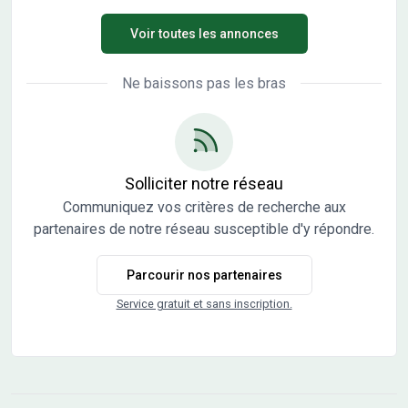
panorama remarquable sur le lac Léman et les rives
Voir toutes les annonces
suisses. Pensées pour offrir un art de vivre unique entre
lac et montagne, ces élégantes villas de 106 à 120 m²
associent architecture contemporaine et inspiration
Ne baissons pas les bras
alpine. Leurs lignes raffinées, leurs vastes ouvertures et
leurs généreux espaces extérieurs créent une parfaite
harmonie avec leur environnement naturel. Baignées de
lumière tout au long de la journée, les pièces de vie
s'ouvrent sur de belles terrasses et jardins privatifs,
Solliciter notre réseau
invitant à contempler un cadre d'une rare sérénité sur le
Communiquez vos critères de recherche aux
bleu du Léman. Cette adresse privilégiée conjugue calme
partenaires de notre réseau susceptible d'y répondre.
absolu, proximité du centre-ville d'Évian, des écoles, des
commerces et des embarcadères pour Lausanne. À partir
Parcourir nos partenaires
de 750 000 € Livraison prévisionnelle : fin 2028
Renseignements et réservation en avant-première : 06 69
Service gratuit et sans inscription.
99 28 62