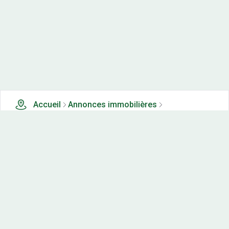
Accueil
Annonces immobilières
Tous les produits
0 terrains, maisons-neuves et appartements neufs à
vendre à Rochejean (25)