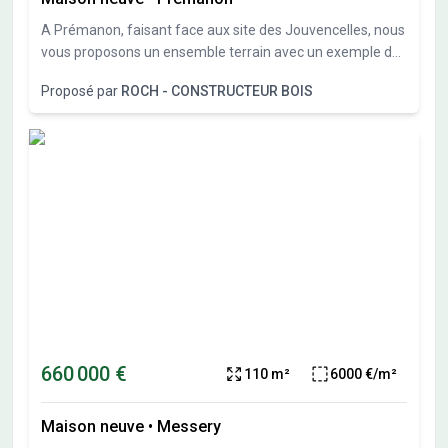
A Prémanon, faisant face aux site des Jouvencelles, nous
vous proposons un ensemble terrain avec un exemple de
projet qui reste à personnaliser ou modifier à votre
Proposé par
ROCH - CONSTRUCTEUR BOIS
convenance. Terrain exposé sud.
660 000 €
110 m²
6000 €/m²
Maison neuve
•
Messery