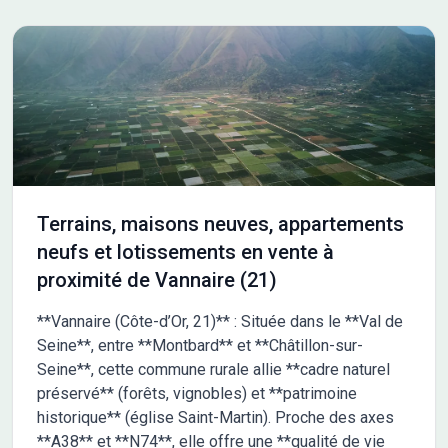
Terrains, maisons neuves, appartements
neufs et lotissements en vente à
proximité de Vannaire (21)
**Vannaire (Côte-d’Or, 21)** : Située dans le **Val de
Seine**, entre **Montbard** et **Châtillon-sur-
Seine**, cette commune rurale allie **cadre naturel
préservé** (forêts, vignobles) et **patrimoine
historique** (église Saint-Martin). Proche des axes
**A38** et **N74**, elle offre une **qualité de vie