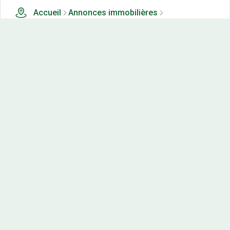
Accueil
Annonces immobilières
Tous les produits
0 terrains, maisons-neuves et appartements neufs à
vendre à Vannaire (21)
Nos-terrains.com offre une vitrine exclusive
aux acteurs de l'immobilier.
Diffuser vos annonces
Contactez-nous