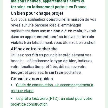
maisons neuves
,
appartements neufs
et
terrains en lotissement
partout en France.
Un bien pour chaque projet
Que vous souhaitiez
construire la maison
de vos
rêves sur une parcelle idéale, emménager
rapidement dans une
maison clé en main
, investir
dans un
appartement neuf
ou trouver un
terrain
viabilisé
en lotissement, vous êtes au bon endroit.
Affinez votre recherche
Utilisez nos
filtres
pour cibler précisément vos
besoins : sélectionnez le
type de bien
, indiquez
votre
localisation
préférée, définissez votre
budget
et précisez la
surface
souhaitée.
Consultez nos guides
Guide de construction : un accompagnement à
chaque étape
Le prêt à taux zéro (PTZ) : un atout pour votre
projet de construction