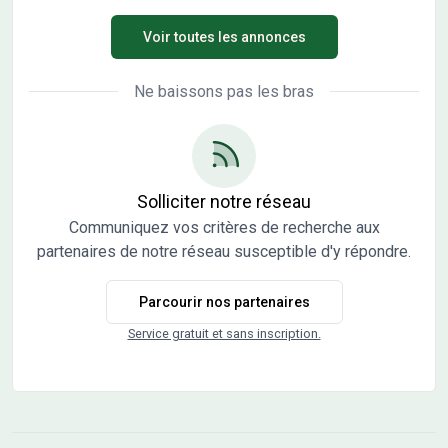
trois chambres, une cuisine et une salle de bains. La
Voir toutes les annonces
maison est neuve. Le terrain du bien est de 772 m². On
trouve une école primaire dans le quartier. On trouve un
accès à l'autoroute A5 à 10 km. Elle est proposée à l'achat
Ne baissons pas les bras
pour 197 500 €. Prenez contact avec notre agence
(COGLIATI Alexandra : 06-45-01-83-12) pour toute
question sur cette maison ou sur les modalités de vente.
Maisons France Confort Troyes vous accompagne à
toutes les étapes de l'achat et dans toutes vos
Solliciter notre réseau
démarches.
Communiquez vos critères de recherche aux
partenaires de notre réseau susceptible d'y répondre.
Parcourir nos partenaires
Service gratuit et sans inscription.