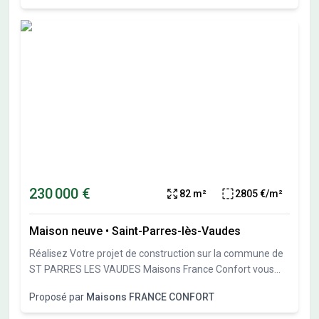
bains et un garage. Cette maison est neuve. Le terrain de
la propriété s'étend sur 917 m². Elle est proposée à l'achat
pour 236000 €. Hors frais annexes N'hésitez pas à
prendre contact avec notre agence Sandrine BOUCHOUX :
O6-70-88-10-69 pour tout renseignement sur ce projet.
Maisons France Confort TROYES est là pour vous
accompagner dans tous vos projets immobiliers.
230 000 €
82 m²
2805 €/m²
Maison neuve
•
Saint-Parres-lès-Vaudes
Réalisez Votre projet de construction sur la commune de
ST PARRES LES VAUDES Maisons France Confort vous
présente cette maison de 4 pièces de 82 m². Cette
Proposé par
Maisons FRANCE CONFORT
maison se compose de 3 chambres, une cuisine 1 salle de
bains et un garage. Cette maison est neuve. Le terrain de