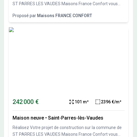
ST PARRES LES VAUDES Maisons France Confort vous
présente cette maison de 4 pièces de 81 m². Cette
Proposé par
Maisons FRANCE CONFORT
maison se compose de 3 chambres, une cuisine 1 salle de
bains et un garage. Cette maison est neuve. Le terrain de
la propriété s'étend sur 917 m². Elle est proposée à l'achat
pour 215000 €. Hors frais annexes N'hésitez pas à
prendre contact avec notre agence Sandrine BOUCHOUX :
O6-70-88-10-69 pour tout renseignement sur ce projet.
Maisons France Confort TROYES est là pour vous
accompagner dans tous vos projets immobiliers.
242 000 €
101 m²
2396 €/m²
Maison neuve
•
Saint-Parres-lès-Vaudes
Réalisez Votre projet de construction sur la commune de
ST PARRES LES VAUDES Maisons France Confort vous