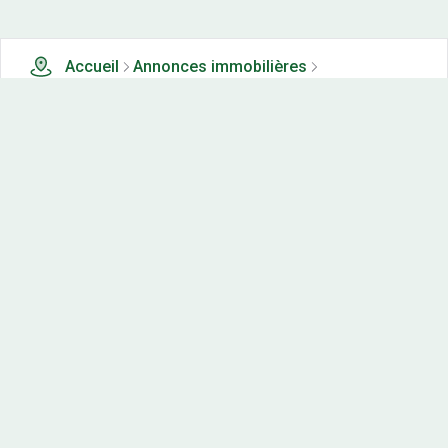
Accueil
Annonces immobilières
Tous les produits
1 terrains, maisons-neuves et appartements neufs à
vendre à Varanges (21)
Nos-terrains.com offre une vitrine exclusive
aux acteurs de l'immobilier.
Diffuser vos annonces