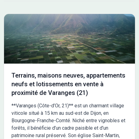
actifs et les familles en quête de sérénité. Le site Côté Sud
compte 14 terrains à bâtir viabilisés allant de 355 à 670 m². Les
prestations et les aménagements ont été pensés pour
satisfaire les besoins de chaque foyer : accès aux autoroutes
A31, A39 et aux voies rapides vers Dijon, habillage des coffrets.
Au sein du quartier Côté Sud, un espace paysagé singulier
prend vie : le Jardin de Pluie. Véritable liaison piétonne, il Les
informations sur l'état des risques auxquels ce bien est exposé
sont disponibles sur le site Géorisques : www.georisques.gouv.fr
Terrains, maisons neuves, appartements
neufs et lotissements en vente à
proximité de Varanges (21)
**Varanges (Côte-d’Or, 21)** est un charmant village
viticole situé à 15 km au sud-est de Dijon, en
Bourgogne-Franche-Comté. Niché entre vignobles et
forêts, il bénéficie d’un cadre paisible et d’un
patrimoine rural préservé. Son église Saint-Martin,