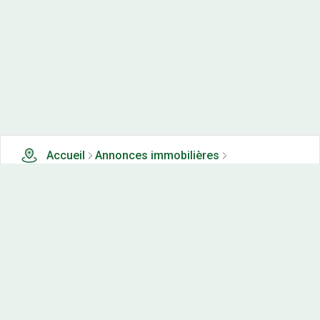
Accueil
Annonces immobilières
Tous les produits
2 terrains, maisons-neuves et appartements neufs à
vendre à Vaudrivillers (25)