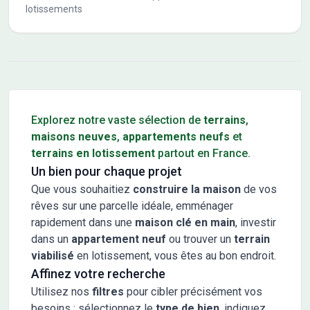
lotissements
Conseils pour l'achat d'un bien immobilier
Explorez notre vaste sélection de
terrains
,
maisons neuves
,
appartements neufs
et
terrains en lotissement
partout en France.
Un bien pour chaque projet
Que vous souhaitiez
construire la maison
de vos
rêves sur une parcelle idéale, emménager
rapidement dans une
maison clé en main
, investir
dans un
appartement neuf
ou trouver un
terrain
viabilisé
en lotissement, vous êtes au bon endroit.
Affinez votre recherche
Utilisez nos
filtres
pour cibler précisément vos
besoins : sélectionnez le
type de bien
, indiquez