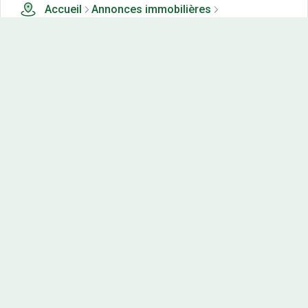
Accueil
Annonces immobilières
Tous les produits
2 terrains, maisons-neuves et appartements neufs à
vendre à Velars sur ouche (21)
Nos-terrains.com offre une vitrine exclusive
aux acteurs de l'immobilier.
Diffuser vos annonces
Contactez-nous