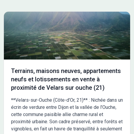
L'autoroute A31 est accessible à 10 km, facilitant vos
déplacements. De nombreuses écoles sont implantées dans
les environs, notamment des écoles maternelles, élémentaires,
primaires ainsi qu'un collège. Vous trouverez également des
commerces à proximité. NOUS CONTACTER Ce terrain est
vendu par un partenaire de Maisons France Confort Melun au
prix de 99 000 euros. Pour plus d'informations et découvrir ce
terrain, n'hésitez pas à contacter Franck ALANOE au 06-27-23-
96-64. Il vous accompagnera dans votre projet de construction.
Terrains, maisons neuves, appartements
neufs et lotissements en vente à
proximité de Velars sur ouche (21)
**Velars-sur-Ouche (Côte-d’Or, 21)** : Nichée dans un
écrin de verdure entre Dijon et la vallée de l’Ouche,
cette commune paisible allie charme rural et
proximité urbaine. Son cadre préservé, entre forêts et
vignobles, en fait un havre de tranquillité à seulement