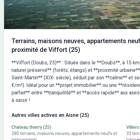
annonce a été créée et diffusée avec le logiciel
VITA
VITAHOME. Contactez Mike-Wiltor RETOUR au 06 51 61
44 7
44 76 ou au 01 60 01 42 18 (Maisons Lelièvre - Agence
de M
de Mareuil-les-Meaux).
Terrains, maisons neuves, appartements neuf
proximité de Viffort (25)
**Viffort (Doubs, 25)** : Située dans le **Doubs**, à 15 km 
naturel préservé** (forêts, étangs) et **proximité urbaine**
Saint-Martin** (XIXᵉ siècle), séduit par son **calme** et ses 
€/m²). Idéal pour un **projet immobilier** ou une **résidenc
parfait** entre **tranquillité** et **accès rapide** aux axe
à saisir !
Autres villes actives en Aisne (25)
Chateau thierry
(25)
Villiers
280
terrains, maisons neuves, appartements neufs et
33
ter
lotissements
lotiss