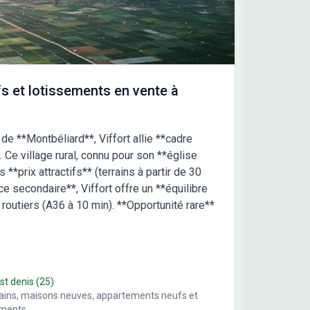
HOME. Contactez Mike-Wiltor RETOUR au 06 51 61
6 ou au 01 60 01 42 18 (Maisons Lelièvre - Agence
areuil-les-Meaux).
s et lotissements en vente à
de **Montbéliard**, Viffort allie **cadre
. Ce village rural, connu pour son **église
**prix attractifs** (terrains à partir de 30
e secondaire**, Viffort offre un **équilibre
s routiers (A36 à 10 min). **Opportunité rare**
 st denis
(25)
rains, maisons neuves, appartements neufs et
ements