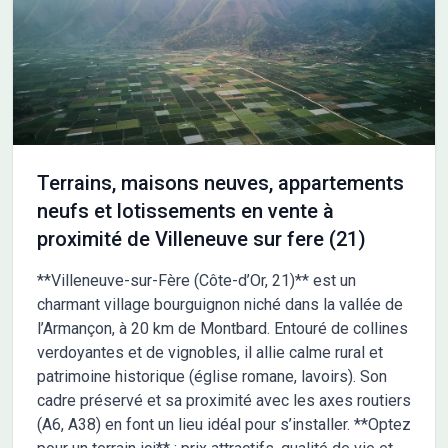
assainissement compris, frais de notaire non compris, taxes
non comprises, frais divers non compris. Terrain sélectionné et
vu pour vous sous réserve de disponibilité et au prix indiqué par
notre partenaire foncier. Conditions et visuels non contractuels.
Cette annonce a été créée et diffusée avec le logiciel
VITAHOME. Contactez Mike-Wiltor RETOUR au 06 51 61 44 76
ou au 01 60 01 42 18 (Maisons Lelièvre - Agence de Mareuil-les-
Meaux).
Terrains, maisons neuves, appartements
neufs et lotissements en vente à
proximité de Villeneuve sur fere (21)
**Villeneuve-sur-Fère (Côte-d’Or, 21)** est un
charmant village bourguignon niché dans la vallée de
l’Armançon, à 20 km de Montbard. Entouré de collines
verdoyantes et de vignobles, il allie calme rural et
patrimoine historique (église romane, lavoirs). Son
cadre préservé et sa proximité avec les axes routiers
(A6, A38) en font un lieu idéal pour s’installer. **Optez