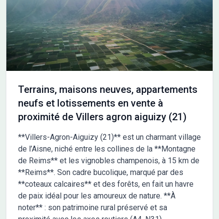
courses au quotidien. La nationale N31 est à seulement 1 km.
NOUS CONTACTER Ce terrain est vendu par un partenaire de
Maisons France Confort Cormontreuil au prix de 55 000 euros.
Pour plus d'informations, contactez François TOTI au 06-50-23-
57-93. Il vous accompagnera dans la découverte de cette
opportunité.
Terrains, maisons neuves, appartements
neufs et lotissements en vente à
proximité de Villers agron aiguizy (21)
**Villers-Agron-Aiguizy (21)** est un charmant village
de l’Aisne, niché entre les collines de la **Montagne
de Reims** et les vignobles champenois, à 15 km de
**Reims**. Son cadre bucolique, marqué par des
**coteaux calcaires** et des forêts, en fait un havre
de paix idéal pour les amoureux de nature. **À
noter** : son patrimoine rural préservé et sa