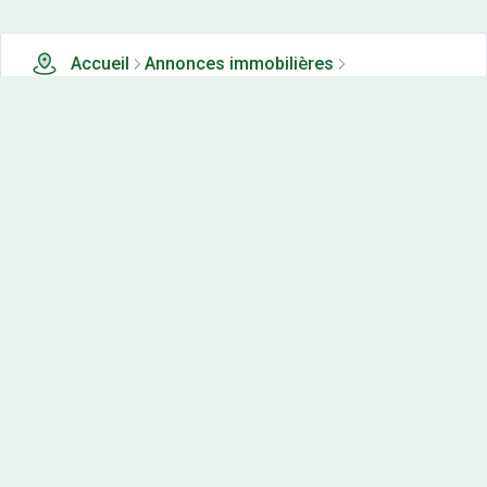
Accueil
Annonces immobilières
Tous les produits
17 terrains, maisons-neuves et appartements neufs à
vendre à Villers agron aiguizy (21)
Nos-terrains.com offre une vitrine exclusive
aux acteurs de l'immobilier.
Diffuser vos annonces