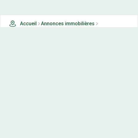
Accueil
Annonces immobilières
Tous les produits
0 terrains, maisons-neuves et appartements neufs à
vendre à Voulaines les templiers (21)
Nos-terrains.com offre une vitrine exclusive
aux acteurs de l'immobilier.
Diffuser vos annonces