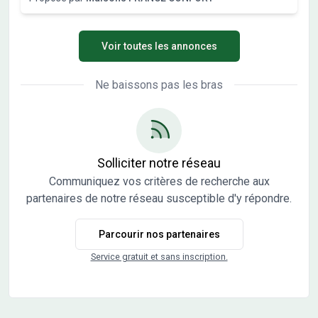
Une école primaire est implantée dans le quartier.
L'autoroute A5 est accessible à 10 km. Il est proposé à
l'achat pour 44 000 €. N'hésitez pas à prendre contact
Voir toutes les annonces
avec notre agence (COGLIATI Alexandra : O6-45-01-83-
12) pour toute question sur ce terrain, sur les modalités de
vente ou sur les démarches à suivre.
Ne baissons pas les bras
Solliciter notre réseau
Communiquez vos critères de recherche aux
partenaires de notre réseau susceptible d'y répondre.
Parcourir nos partenaires
Service gratuit et sans inscription.