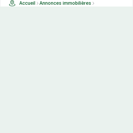
Accueil
Annonces immobilières
Tous les produits
19 terrains, maisons-neuves et appartements neufs à
vendre à Belloc (96)
Nos-terrains.com offre une vitrine exclusive
aux acteurs de l'immobilier.
Diffuser vos annonces
Contactez-nous