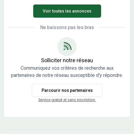
à 19H00 Découvrez Marnay, une commune d'environ 1
Voir toutes les annonces
500 habitants. Elle est idéalement située entre Gray et
Besançon, avec un accès à l'Autoroute A36, tandis que la
gare TGV est à 20 min. En plein essor, Marnay accueille
Ne baissons pas les bras
des écoles et de nombreux centres de loisirs. Enfin, elle
dispose d'une zone d'activités prévue sur 20 hectares,
pour un bassin d'emploi conséquent. Le lotissement La
Promenade des Tilleuls est accompagné de
l'aménagement d'une voie raccordée à la rue du Clos des
Solliciter notre réseau
Tilleuls, se finissant par une traversée piétonne. Un
Communiquez vos critères de recherche aux
espace vert est prévu à l'entrée du programme, tout
partenaires de notre réseau susceptible d'y répondre.
comme des plantations ponctuelles au fil de la voirie,
future zone de rencontre. La Promenade des Tilleuls
Parcourir nos partenaires
comporte 19 lots destinés à de la maison individu Les
informations sur l'état des risques auxquels ce bien est
Service gratuit et sans inscription.
exposé sont disponibles sur le site Géorisques :
www.georisques.gouv.fr