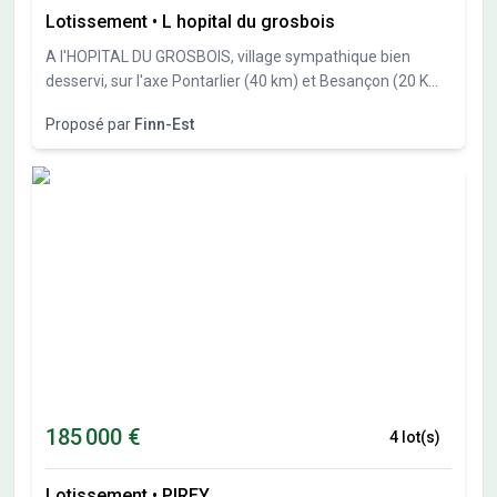
Lotissement
•
L hopital du grosbois
A l'HOPITAL DU GROSBOIS, village sympathique bien
desservi, sur l'axe Pontarlier (40 km) et Besançon (20 Km),
Finn-Est, spécialiste des constructions bois vous propose
Proposé par
Finn-Est
27 parcelles de 551m² à 838 m². Libre constructeur.
185 000 €
4 lot(s)
Lotissement
•
PIREY