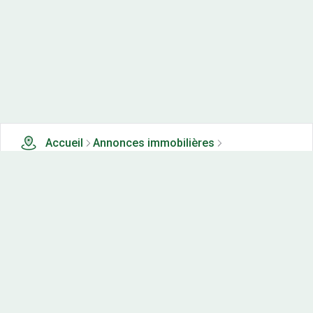
Accueil
Annonces immobilières
Tous les produits
0 terrains, maisons-neuves et appartements neufs à
vendre à Cendrey (25)