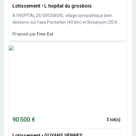
Lotissement
•
L hopital du grosbois
A l'HOPITAL DU GROSBOIS, village sympathique bien
desservi, sur l'axe Pontarlier (40 km) et Besançon (20 Km),
Finn-Est, spécialiste des constructions bois vous propose
Proposé par
Finn-Est
27 parcelles de 551m² à 838 m². Libre constructeur.
90 500 €
3 lot(s)
Lotissement
•
GUYANS VENNES