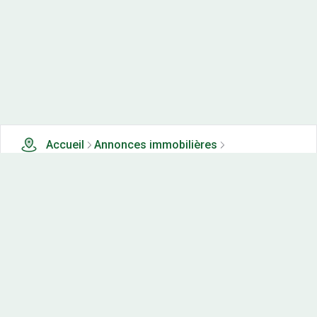
Accueil
Annonces immobilières
Tous les produits
0 terrains, maisons-neuves et appartements neufs à
vendre à Chaffois (25)