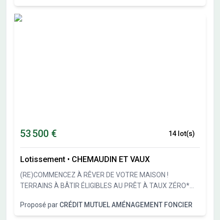
individuelle au sein d'un programme de quatre villas de
standing d'environ 100m² chacune, de type T4, avec deux
places de stationnement dont une couverte, terrasse... en
formule clés en main. 299 000 € tout compris, maison +
terrain
53 500 €
14 lot(s)
Lotissement
•
CHEMAUDIN ET VAUX
(RE)COMMENCEZ À RÊVER DE VOTRE MAISON !
TERRAINS À BÂTIR ÉLIGIBLES AU PRÊT À TAUX ZÉRO*
Accueil téléphonique : du lundi au samedi, de 8H00 à
Proposé par
CRÉDIT MUTUEL AMÉNAGEMENT FONCIER
19H00 Devenez propriétaire à Chemaudin et Vaux
Chemaudin et Vaux est un village pittoresque au riche