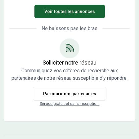
passé médiéval, niché au cour d'une nature généreuse,
Voir toutes les annonces
dans le département du Doubs. À proximité de Besançon
et Dijon, Chemaudin et Vaux offre un mélange
harmonieux entre patrimoine historique préservé et
Ne baissons pas les bras
nature verdoyante, créant ainsi une atmosphère propice à
la quiétude et à l'épanouissement. Le lotissement de la
Courtine compte 33 lots viabilisés destinés à de la maison
individuelle et un macro (lot 21) destiné à un petit collectif.
Entre 8 et 12 logements sont réservés pour de l'accession
Solliciter notre réseau
abordable et du locatif social. Les prestations et les
Communiquez vos critères de recherche aux
aménagements ont été pensés pour offrir un quotidien
partenaires de notre réseau susceptible d'y répondre.
de qualité : créations de 3 espaces verts, une aire de jeux
petite enfance et des bancs pour des moments de
Parcourir nos partenaires
convivialité, cheminement piéton, gestion des eaux usées
et pluvial Les informations sur l'état des risques auxquels
Service gratuit et sans inscription.
ce bien est exposé sont disponibles sur le site Géorisques :
www.georisques.gouv.fr