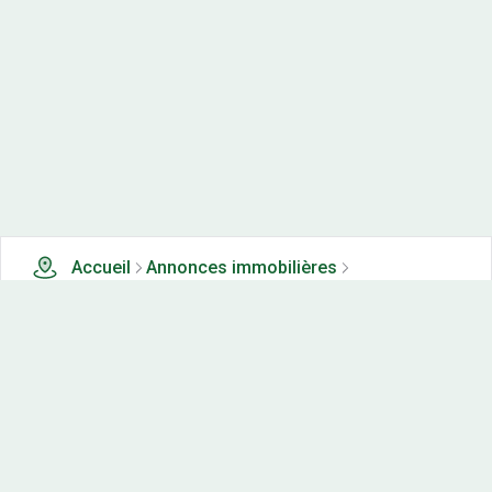
Accueil
Annonces immobilières
Tous les produits
6 terrains, maisons-neuves et appartements neufs à
vendre à Chaleze (25)