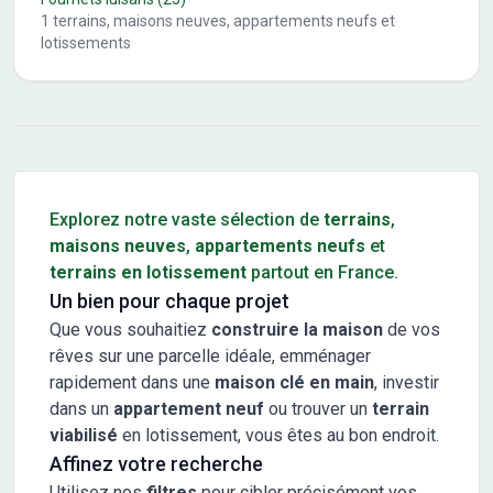
1
terrains, maisons neuves, appartements neufs et
lotissements
Conseils pour l'achat d'un bien immobilier
Explorez notre vaste sélection de
terrains
,
maisons neuves
,
appartements neufs
et
terrains en lotissement
partout en France.
Un bien pour chaque projet
Que vous souhaitiez
construire la maison
de vos
rêves sur une parcelle idéale, emménager
rapidement dans une
maison clé en main
, investir
dans un
appartement neuf
ou trouver un
terrain
viabilisé
en lotissement, vous êtes au bon endroit.
Affinez votre recherche
Utilisez nos
filtres
pour cibler précisément vos