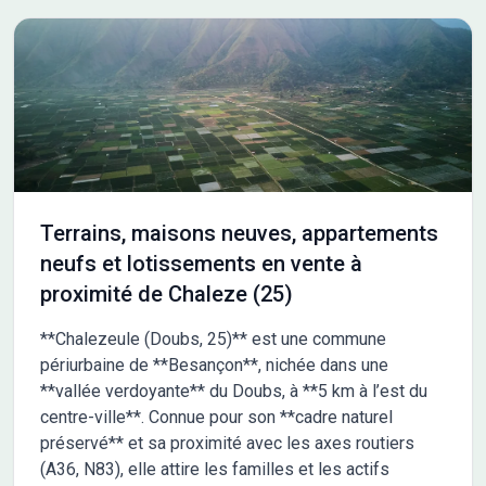
idéale. À proximité du centre historique du village et des grands
axes principaux, ce lotissement profite d'une adresse très
connectée. Toutes les commodités et services sont accessibles
à proximité. Le site La Clé des Champs compte 42 terrains à
bâtir viabilisés dont 1 terrain intermédiaire et 1 terrain réservé à
des constructions gr Les informations sur l'état des risques
auxquels ce bien est exposé sont disponibles sur le site
Géorisques : www.georisques.gouv.fr
Terrains, maisons neuves, appartements
neufs et lotissements en vente à
proximité de Chaleze (25)
**Chalezeule (Doubs, 25)** est une commune
périurbaine de **Besançon**, nichée dans une
**vallée verdoyante** du Doubs, à **5 km à l’est du
centre-ville**. Connue pour son **cadre naturel
préservé** et sa proximité avec les axes routiers
(A36, N83), elle attire les familles et les actifs