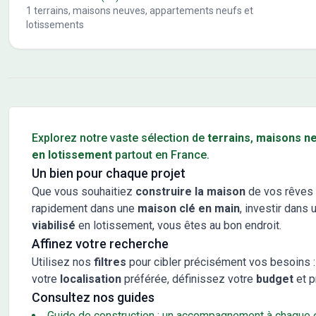
1
terrains, maisons neuves, appartements neufs et
lotissements
Conseils pour l'achat d'un bien immobilier
Explorez notre vaste sélection de
terrains
,
maisons n
en lotissement
partout en France.
Un bien pour chaque projet
Que vous souhaitiez
construire la maison
de vos rêves 
rapidement dans une
maison clé en main
, investir dans 
viabilisé
en lotissement, vous êtes au bon endroit.
Affinez votre recherche
Utilisez nos
filtres
pour cibler précisément vos besoins :
votre
localisation
préférée, définissez votre
budget
et p
Consultez nos guides
Guide de construction : un accompagnement à chaque 