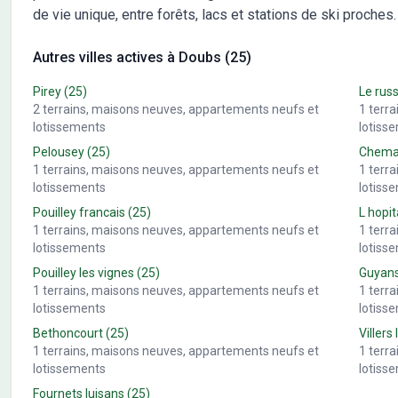
de vie unique, entre forêts, lacs et stations de ski proches.
Autres villes actives à Doubs (25)
Pirey
(25)
Le rus
2
terrains, maisons neuves, appartements neufs et
1
terr
lotissements
lotiss
Pelousey
(25)
Chemau
1
terrains, maisons neuves, appartements neufs et
1
terr
lotissements
lotiss
Pouilley francais
(25)
L hopit
1
terrains, maisons neuves, appartements neufs et
1
terr
lotissements
lotiss
Pouilley les vignes
(25)
Guyan
1
terrains, maisons neuves, appartements neufs et
1
terr
lotissements
lotiss
Bethoncourt
(25)
Villers 
1
terrains, maisons neuves, appartements neufs et
1
terr
lotissements
lotiss
Fournets luisans
(25)