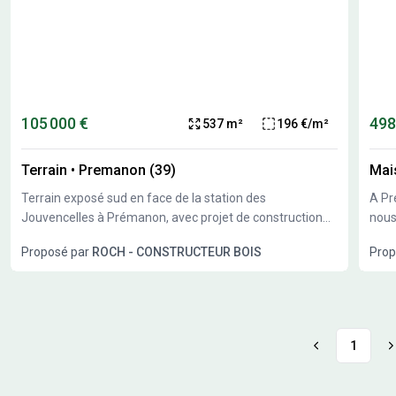
105 000 €
498
537 m²
196 €/m²
Terrain
•
Premanon (39)
Mai
Terrain exposé sud en face de la station des
A Pr
Jouvencelles à Prémanon, avec projet de construction
nous
maison Bois Roch Constructeur Bois.
exem
Proposé par
ROCH - CONSTRUCTEUR BOIS
Prop
votr
1