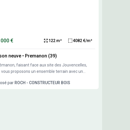
 000 €
122 m²
4082 €/m²
son neuve
•
Premanon (39)
émanon, faisant face aux site des Jouvencelles,
 vous proposons un ensemble terrain avec un
ple de projet qui reste à personnaliser ou modifier à
osé par
ROCH - CONSTRUCTEUR BOIS
e convenance. Terrain exposé sud.