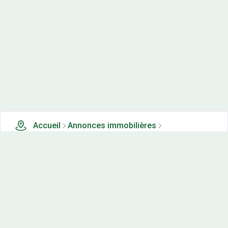
Accueil
Annonces immobilières
Tous les produits
1 terrains, maisons-neuves et appartements neufs à
vendre à Charmauvillers (25)