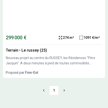
299 000 €
274 m²
1091 €/m²
Terrain
•
Le russey (25)
Nouveau projet au centre du RUSSEY, les Résidences "Père
Jacquin". A deux minutes à pied de toutes commodités
(supermarché, boulangerie, école, mairie, poste...),DTMR Immo
Proposé par
Finn-Est
vous présente votre future maison individuelle au sein d'un
programme de quatre villas de standing d'environ 100m²
chacune, de type T4, avec deux places de stationnement dont
une couverte, terrasse... en formule clés en main. 299 000 €
1
tout compris, maison + terrain