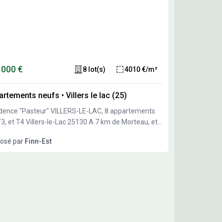
 000 €
8 lot(s)
4010 €/m²
artements neufs
•
Villers le lac (25)
dence "Pasteur" VILLERS-LE-LAC, 8 appartements
et T4 Villers-le-Lac 25130 A 7 km de Morteau, et
 de la Suisse, à quelques minutes à pied de toutes
osé par
Finn-Est
odités (supermarché, poste, banque, garage,
, collège, mairie, stade, pharmacie...), Finn-Est vous
ente votre appartement dans une construction
e. Le programme compte 8 logements de standing
2 au T4. Accessible PMR avec ascenseur, garages
és, cave et terrasse privative. livrés clés en mains.
e 3 appartement de type T3. Construction bois éco-
onsable