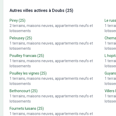
Autres villes actives à Doubs (25)
Pirey
(25)
Le rus
2
terrains, maisons neuves, appartements neufs et
1
terr
lotissements
lotiss
Pelousey
(25)
Chemau
1
terrains, maisons neuves, appartements neufs et
1
terr
lotissements
lotiss
Pouilley francais
(25)
L hopit
1
terrains, maisons neuves, appartements neufs et
1
terr
lotissements
lotiss
Pouilley les vignes
(25)
Guyan
1
terrains, maisons neuves, appartements neufs et
1
terr
lotissements
lotiss
Bethoncourt
(25)
Villers 
1
terrains, maisons neuves, appartements neufs et
1
terr
lotissements
lotiss
Fournets luisans
(25)
1
terrains, maisons neuves, appartements neufs et