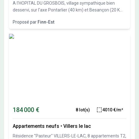
A l'HOPITAL DU GROSBOIS, village sympathique bien
desservi, sur l'axe Pontarlier (40 km) et Besançon (20 Km),
Finn-Est, spécialiste des constructions bois vous propose
Proposé par
Finn-Est
27 parcelles de 551m² à 838 m². Libre constructeur.
184 000 €
8 lot(s)
4010 €/m²
Appartements neufs
•
Villers le lac
Résidence "Pasteur" VILLERS-LE-LAC, 8 appartements T2,