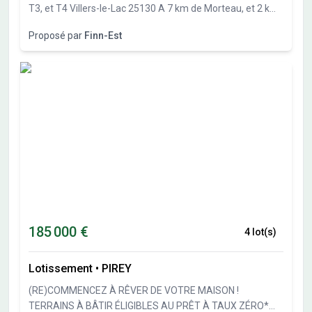
T3, et T4 Villers-le-Lac 25130 A 7 km de Morteau, et 2 km
de la Suisse, à quelques minutes à pied de toutes
Proposé par
Finn-Est
commodités (supermarché, poste, banque, garage, école,
collège, mairie, stade, pharmacie...), Finn-Est vous
présente votre appartement dans une construction
neuve. Le programme compte 8 logements de standing
du T2 au T4. Accessible PMR avec ascenseur, garages
fermés, cave et terrasse privative. livrés clés en mains.
Reste 3 appartement de type T3. Construction bois éco-
responsable
185 000 €
4 lot(s)
Lotissement
•
PIREY
(RE)COMMENCEZ À RÊVER DE VOTRE MAISON !
TERRAINS À BÂTIR ÉLIGIBLES AU PRÊT À TAUX ZÉRO*