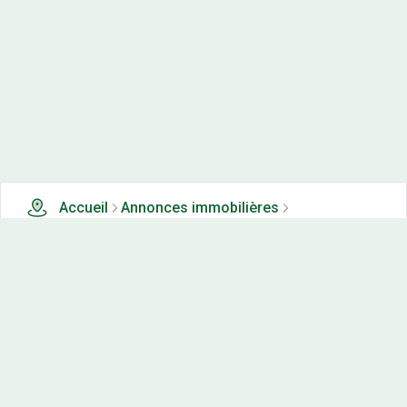
Accueil
Annonces immobilières
Tous les produits
0 terrains, maisons-neuves et appartements neufs à
vendre à Crosey le grand (25)