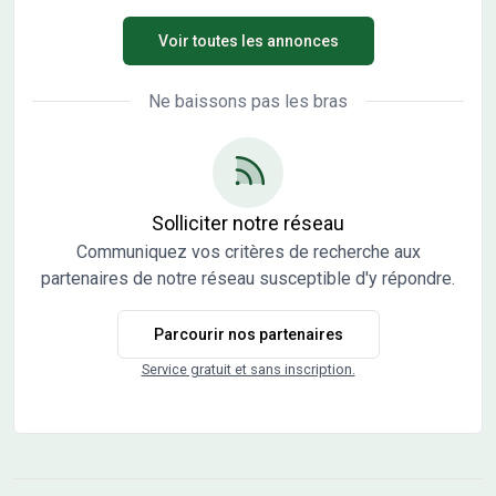
passé médiéval, niché au cour d'une nature généreuse,
Voir toutes les annonces
dans le département du Doubs. À proximité de Besançon
et Dijon, Chemaudin et Vaux offre un mélange
harmonieux entre patrimoine historique préservé et
Ne baissons pas les bras
nature verdoyante, créant ainsi une atmosphère propice à
la quiétude et à l'épanouissement. Le lotissement de la
Courtine compte 33 lots viabilisés destinés à de la maison
individuelle et un macro (lot 21) destiné à un petit collectif.
Entre 8 et 12 logements sont réservés pour de l'accession
Solliciter notre réseau
abordable et du locatif social. Les prestations et les
Communiquez vos critères de recherche aux
aménagements ont été pensés pour offrir un quotidien
partenaires de notre réseau susceptible d'y répondre.
de qualité : créations de 3 espaces verts, une aire de jeux
petite enfance et des bancs pour des moments de
Parcourir nos partenaires
convivialité, cheminement piéton, gestion des eaux usées
et pluvial Les informations sur l'état des risques auxquels
Service gratuit et sans inscription.
ce bien est exposé sont disponibles sur le site Géorisques :
www.georisques.gouv.fr