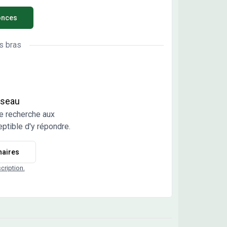
mant de l'est de la France faisant partie de la
onces
munauté de Communes des Portes du Haut-
s, Guyans-Vennes offre un cadre de vie très
able. Niché sur des sommets boisés, Guyans-
s bras
es domine le site exceptionnel du Cirque de
olation. À seulement 20 min de la frontière
se et à 45 km de Pontarlier, c'est une commune
mique et convoitée. Situé dans un quartier
dentiel de Guyans-Vennes, le lotissement Sur le
réseau
ception. Au
e recherche aux
 d'un espace verdoyant, ce site est une adresse
ptible d'y répondre.
le pour les amoureux de la nature. Tous les
erces et services du quotidien sont accessibles
naires
 Le site Sur le Mont compte 10 terrains à
r viabilisés, entre 600 et 880 m², destinés à la
scription.
truction de maiso Les informations sur l'état des
ues auxquels ce bien est exposé sont disponibles
le site Géorisques : www.georisques.gouv.fr