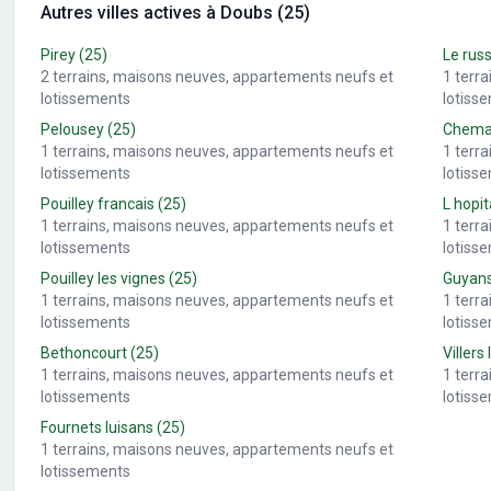
Autres villes actives à Doubs (25)
Pirey
(25)
Le rus
2
terrains, maisons neuves, appartements neufs et
1
terr
lotissements
lotiss
Pelousey
(25)
Chemau
1
terrains, maisons neuves, appartements neufs et
1
terr
lotissements
lotiss
Pouilley francais
(25)
L hopit
1
terrains, maisons neuves, appartements neufs et
1
terr
lotissements
lotiss
Pouilley les vignes
(25)
Guyan
1
terrains, maisons neuves, appartements neufs et
1
terr
lotissements
lotiss
Bethoncourt
(25)
Villers 
1
terrains, maisons neuves, appartements neufs et
1
terr
lotissements
lotiss
Fournets luisans
(25)
1
terrains, maisons neuves, appartements neufs et
lotissements