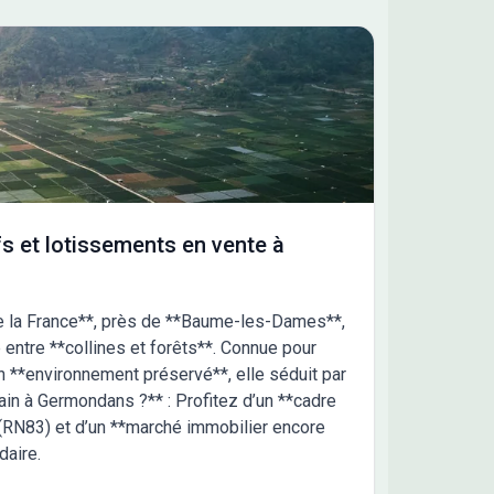
s et lotissements en vente à
e la France**, près de **Baume-les-Dames**,
entre **collines et forêts**. Connue pour
on **environnement préservé**, elle séduit par
rain à Germondans ?** : Profitez d’un **cadre
 (RN83) et d’un **marché immobilier encore
daire.