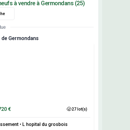
 neufs à vendre à Germondans (25)
che
due
s de Germondans
720 €
27 lot(s)
issement
•
L hopital du grosbois