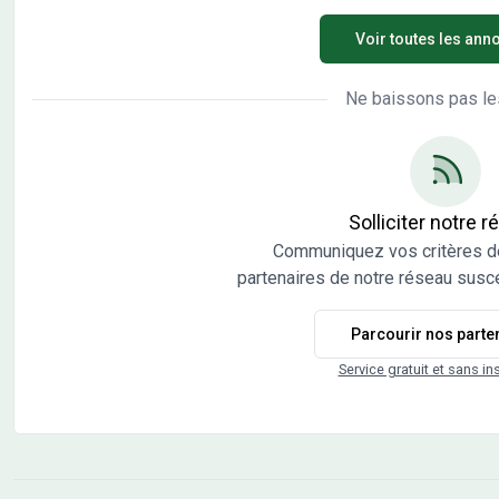
samedi, de 8H00 à 19H00 Découvrez Marnay, une
char
Voir toutes les ann
commune d'environ 1 500 habitants. Elle est
Com
idéalement située entre Gray et Besançon, avec un
Doub
accès à l'Autoroute A36, tandis que la gare TGV est à
agré
Ne baissons pas le
20 min. En plein essor, Marnay accueille des écoles et
Venn
de nombreux centres de loisirs. Enfin, elle dispose
Cons
d'une zone d'activités prévue sur 20 hectares, pour un
suis
bassin d'emploi conséquent. Le lotissement La
dyna
Promenade des Tilleuls est accompagné de
rési
Solliciter notre 
l'aménagement d'une voie raccordée à la rue du Clos
Mont bénéficie d'un emplacement d'ex
Communiquez vos critères d
des Tilleuls, se finissant par une traversée piétonne.
cour
partenaires de notre réseau susce
Un espace vert est prévu à l'entrée du programme,
idéa
tout comme des plantations ponctuelles au fil de la
comm
Parcourir nos parte
voirie, future zone de rencontre. La Promenade des
à proximité.
Tilleuls comporte 19 lots destinés à de la maison
bâti
Service gratuit et sans in
individu Les informations sur l'état des risques
cons
auxquels ce bien est exposé sont disponibles sur le
risq
site Géorisques : www.georisques.gouv.fr
sur 