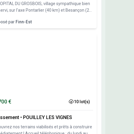
HOPITAL DU GROSBOIS, village sympathique bien
ervi, sur l'axe Pontarlier (40 km) et Besançon (20
 Finn-Est, spécialiste des constructions bois vous
posé par
Finn-Est
ose 27 parcelles de 551m² à 838 m². Libre
tructeur.
700 €
10 lot(s)
issement
•
POUILLEY LES VIGNES
uvrez nos terrains viabilisés et prêts à construire
t ! Accueil téléphonique : du lundi au