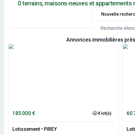
0 terrains, maisons-neuves et appartements
Nouvelle recher
Recherche éten
Annonces immobilières prè
185 000 €
60 
4 lot(s)
Lotissement
•
PIREY
Lot