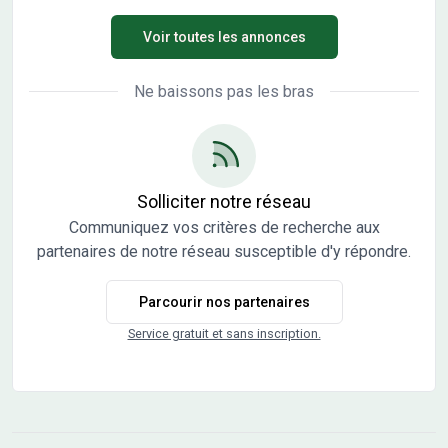
Pouilley-Français offre un cadre de vie agréable. Village
Voir toutes les annonces
authentique, Pouilley-Français propose à ses habitants
une charmante église néo-classique construite dans les
années 1838-1841. Commune ouverte sur la nature, elle
Ne baissons pas les bras
saura séduire les amateurs de randonnées et d'activités
en plein air. Au cour d'un quartier résidentiel de Pouilley-
Français, le lotissement La Clé des Champs bénéficie
d'une situation idéale. À proximité du centre historique du
village et des grands axes principaux, ce lotissement
Solliciter notre réseau
profite d'une adresse très connectée. Toutes les
Communiquez vos critères de recherche aux
commodités et services sont accessibles à proximité. Le
partenaires de notre réseau susceptible d'y répondre.
site La Clé des Champs compte 42 terrains à bâtir
viabilisés dont 1 terrain intermédiaire et 1 terrain réservé
Parcourir nos partenaires
à des constructions gr Les informations sur l'état des
risques auxquels ce bien est exposé sont disponibles sur
Service gratuit et sans inscription.
le site Géorisques : www.georisques.gouv.fr