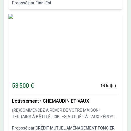
Proposé par
Finn-Est
poste...),DTMR Immo vous présente votre future maison
individuelle au sein d'un programme de quatre villas de
standing d'environ 100m² chacune, de type T4, avec deux
places de stationnement dont une couverte, terrasse... en
formule clés en main. 299 000 € tout compris, maison +
terrain
53 500 €
14 lot(s)
Lotissement
•
CHEMAUDIN ET VAUX
(RE)COMMENCEZ À RÊVER DE VOTRE MAISON !
TERRAINS À BÂTIR ÉLIGIBLES AU PRÊT À TAUX ZÉRO*
Accueil téléphonique : du lundi au samedi, de 8H00 à
Proposé par
CRÉDIT MUTUEL AMÉNAGEMENT FONCIER
19H00 Devenez propriétaire à Chemaudin et Vaux