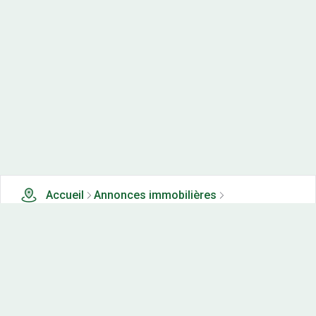
Accueil
Annonces immobilières
Tous les produits
0 terrains, maisons-neuves et appartements neufs à
vendre à Gouhelans (25)