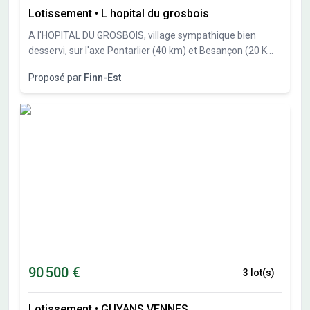
Lotissement
•
L hopital du grosbois
A l'HOPITAL DU GROSBOIS, village sympathique bien
desservi, sur l'axe Pontarlier (40 km) et Besançon (20 Km),
Finn-Est, spécialiste des constructions bois vous propose
Proposé par
Finn-Est
27 parcelles de 551m² à 838 m². Libre constructeur.
90 500 €
3 lot(s)
Lotissement
•
GUYANS VENNES