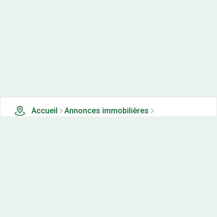
Accueil
Annonces immobilières
Tous les produits
0 terrains, maisons-neuves et appartements neufs à
vendre à Nans (25)