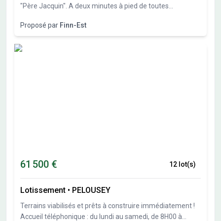
"Père Jacquin". A deux minutes à pied de toutes
commodités (supermarché, boulangerie, école, mairie,
Proposé par
Finn-Est
poste...),DTMR Immo vous présente votre future maison
individuelle au sein d'un programme de quatre villas de
standing d'environ 100m² chacune, de type T4, avec deux
places de stationnement dont une couverte, terrasse... en
formule clés en main. 299 000 € tout compris, maison +
terrain
61 500 €
12 lot(s)
Lotissement
•
PELOUSEY
Terrains viabilisés et prêts à construire immédiatement !
Accueil téléphonique : du lundi au samedi, de 8H00 à