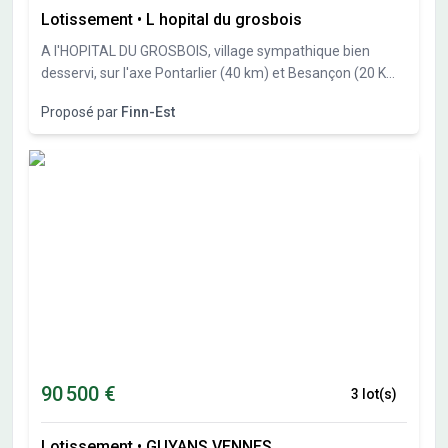
Lotissement
•
L hopital du grosbois
A l'HOPITAL DU GROSBOIS, village sympathique bien
desservi, sur l'axe Pontarlier (40 km) et Besançon (20 Km),
Finn-Est, spécialiste des constructions bois vous propose
Proposé par
Finn-Est
27 parcelles de 551m² à 838 m². Libre constructeur.
90 500 €
3 lot(s)
Lotissement
•
GUYANS VENNES