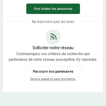
présente votre appartement dans une construction
Voir toutes les annonces
neuve. Le programme compte 8 logements de standing
du T2 au T4. Accessible PMR avec ascenseur, garages
fermés, cave et terrasse privative. livrés clés en mains.
Ne baissons pas les bras
Reste 3 appartement de type T3. Construction bois éco-
responsable
Solliciter notre réseau
Communiquez vos critères de recherche aux
partenaires de notre réseau susceptible d'y répondre.
Parcourir nos partenaires
Service gratuit et sans inscription.