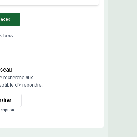
errain permet d'envisager un projet de
truction adapté à vos besoins dans un cadre
onces
cie de 433 m², cet espace
rieur vous apporte un potentiel intéressant pour
er selon vos envies. ENVIRONNEMENT
s bras
annes est une commune calme, située à 24 km
ijon. Les gares de Nuits-Saint-Georges, Vougeot -
y-lès-Cîteaux et Corgoloin se trouvent à moins de
m. L'autoroute A31 est accessible à 10 km,
ant vos déplacements. De nombreuses écoles
réseau
 implantées dans les environs, notamment des
e recherche aux
es maternelles, élémentaires, primaires ainsi
ptible d'y répondre.
n collège. Vous trouverez également des
es à proximité. NOUS CONTACTER Ce
naires
ain est vendu par un partenaire de Maisons
ce Confort Melun au prix de 99 000 euros. Pour
scription.
 d'informations et découvrir ce terrain, n'hésitez
à contacter Franck ALANOE au 06-27-23-96-64. Il
 accompagnera dans votre projet de
truction.