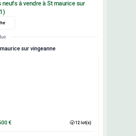
 neufs à vendre à St maurice sur
1)
che
due
 maurice sur vingeanne
500 €
12 lot(s)