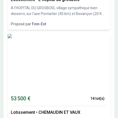
risques auxquels ce bien est exposé sont disponibles sur
A l'HOPITAL DU GROSBOIS, village sympathique bien
le site Géorisques : www.georisques.gouv.fr
desservi, sur l'axe Pontarlier (40 km) et Besançon (20 Km),
Finn-Est, spécialiste des constructions bois vous propose
Proposé par
Finn-Est
27 parcelles de 551m² à 838 m². Libre constructeur.
53 500 €
14 lot(s)
Lotissement
•
CHEMAUDIN ET VAUX