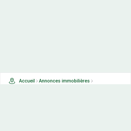
Accueil
Annonces immobilières
Tous les produits
0 terrains, maisons-neuves et appartements neufs à
vendre à Ste anne (25)