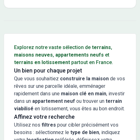
Conseils pour l'achat d'un bien immobilier
Explorez notre vaste sélection de
terrains
,
maisons neuves
,
appartements neufs
et
terrains en lotissement
partout en France.
Un bien pour chaque projet
Que vous souhaitiez
construire la maison
de vos
rêves sur une parcelle idéale, emménager
rapidement dans une
maison clé en main
, investir
dans un
appartement neuf
ou trouver un
terrain
viabilisé
en lotissement, vous êtes au bon endroit.
Affinez votre recherche
Utilisez nos
filtres
pour cibler précisément vos
besoins : sélectionnez le
type de bien
, indiquez
votre
localisation
préférée, définissez votre