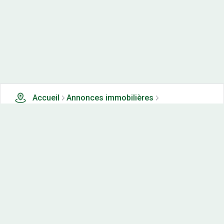
Accueil
Annonces immobilières
Tous les produits
6 terrains, maisons-neuves et appartements neufs à
vendre à Burgille (25)