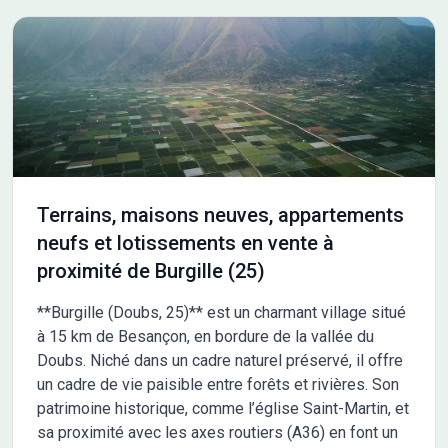
vous attend à Pirey ! *Le Prêt à Taux Zéro (PTZ) est réservé aux
primo-accédants pour l'achat d'un logement en résidence
principale, soumis à conditions de revenus. Les informations
sur l'état des risques auxquels ce bien est exposé sont
disponibles sur le site Géorisques : www.georisques.gouv.fr
Terrains, maisons neuves, appartements
neufs et lotissements en vente à
proximité de Burgille (25)
**Burgille (Doubs, 25)** est un charmant village situé
à 15 km de Besançon, en bordure de la vallée du
Doubs. Niché dans un cadre naturel préservé, il offre
un cadre de vie paisible entre forêts et rivières. Son
patrimoine historique, comme l’église Saint-Martin, et
sa proximité avec les axes routiers (A36) en font un