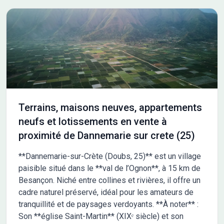
des Tilleuls est accompagné de l'aménagement d'une voie
raccordée à la rue du Clos des Tilleuls, se finissant par une
traversée piétonne. Un espace vert est prévu à l'entrée du
programme, tout comme des plantations ponctuelles au fil de
la voirie, future zone de rencontre. La Promenade des Tilleuls
comporte 19 lots destinés à de la maison individu Les
informations sur l'état des risques auxquels ce bien est exposé
sont disponibles sur le site Géorisques : www.georisques.gouv.fr
Terrains, maisons neuves, appartements
neufs et lotissements en vente à
proximité de Dannemarie sur crete (25)
**Dannemarie-sur-Crète (Doubs, 25)** est un village
paisible situé dans le **val de l’Ognon**, à 15 km de
Besançon. Niché entre collines et rivières, il offre un
cadre naturel préservé, idéal pour les amateurs de
tranquillité et de paysages verdoyants. **À noter** :
Son **église Saint-Martin** (XIXᵉ siècle) et son