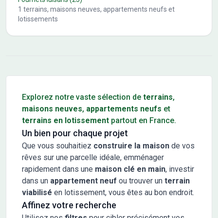
1
terrains, maisons neuves, appartements neufs et
lotissements
Conseils pour l'achat d'un bien immobilier
Explorez notre vaste sélection de
terrains
,
maisons neuves
,
appartements neufs
et
terrains en lotissement
partout en France.
Un bien pour chaque projet
Que vous souhaitiez
construire la maison
de vos
rêves sur une parcelle idéale, emménager
rapidement dans une
maison clé en main
, investir
dans un
appartement neuf
ou trouver un
terrain
viabilisé
en lotissement, vous êtes au bon endroit.
Affinez votre recherche
Utilisez nos
filtres
pour cibler précisément vos