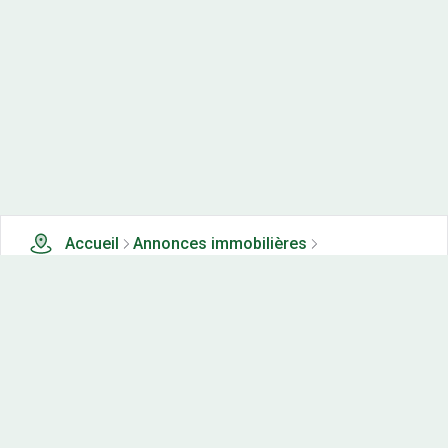
Accueil
Annonces immobilières
Tous les produits
6 terrains, maisons-neuves et appartements neufs à
vendre à Dannemarie sur crete (25)