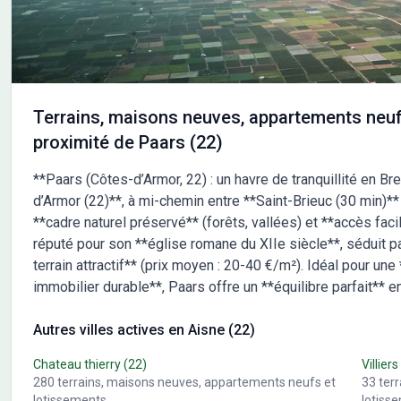
et viabilisé. Il vous offre un beau jardin avec une jolie
10 k
exposition. Pour plus d'informations, merci de prendre
et E
contact avec Mr BURSTERT de Maisons Still. A très vite.
dépla
Garanties et assurances obligatoires incluses (voir
écol
détails en agence). Prix indicatif hors peintures, hors
lesq
options et hors frais annexes.
de C
Terrains, maisons neuves, appartements neuf
comm
proximité de Paars (22)
des 
de ten
**Paars (Côtes-d’Armor, 22) : un havre de tranquillité en B
Cett
d’Armor (22)**, à mi-chemin entre **Saint-Brieuc (30 min)**
euro
**cadre naturel préservé** (forêts, vallées) et **accès facil
Confort. Pour toute informat
pouv
réputé pour son **église romane du XIIe siècle**, séduit p
Corm
terrain attractif** (prix moyen : 20-40 €/m²). Idéal pour un
cont
immobilier durable**, Paars offre un **équilibre parfait** 
votr
Autres villes actives en Aisne (22)
Chateau thierry
(22)
Villiers
280
terrains, maisons neuves, appartements neufs et
33
ter
lotissements
lotiss