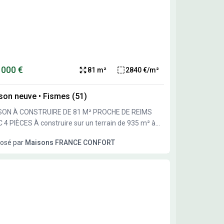
 000 €
81 m²
2840 €/m²
son neuve
•
Fismes (51)
SON À CONSTRUIRE DE 81 M² PROCHE DE REIMS
construire sur un terrain de 935 m² à
es, cette maison offre un cadre idéal pour votre
osé par
Maisons FRANCE CONFORT
ette maison à réaliser propose 4 pièces
cipales, dont 3 chambres pour accueillir toute la
lle. Une cuisine et une salle de bains complètent ce
à tous
rrain de 935 m² permet de profiter
 extérieur conséquent pour vos aménagements
ismes, à 28 km de
s, cette commune bénéficie de sa proximité avec la