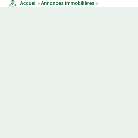
Accueil
Annonces immobilières
Tous les produits
24 terrains, maisons-neuves et appartements neufs à
vendre à Paissy (21)
Nos-terrains.com offre une vitrine exclusive
aux acteurs de l'immobilier.
Diffuser vos annonces
Contactez-nous