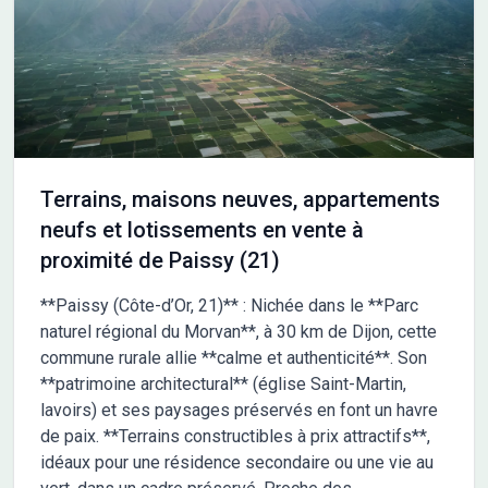
proches : une école maternelle, une école élémentaire, un
collège privé ainsi qu'une école primaire privée. Des
commerces sont également présents aux alentours. NOUS
CONTACTER Cette vente est proposée au prix de 230000
euros. Le vendeur est un partenaire de Maisons France Confort.
Pour en savoir plus, contactez François TOTI de Maisons France
Confort Cormontreuil au 06-50-23-57-93. Il se tient à votre
disposition pour vous accompagner dans votre projet.
Terrains, maisons neuves, appartements
neufs et lotissements en vente à
proximité de Paissy (21)
**Paissy (Côte-d’Or, 21)** : Nichée dans le **Parc
naturel régional du Morvan**, à 30 km de Dijon, cette
commune rurale allie **calme et authenticité**. Son
**patrimoine architectural** (église Saint-Martin,
lavoirs) et ses paysages préservés en font un havre
de paix. **Terrains constructibles à prix attractifs**,
idéaux pour une résidence secondaire ou une vie au