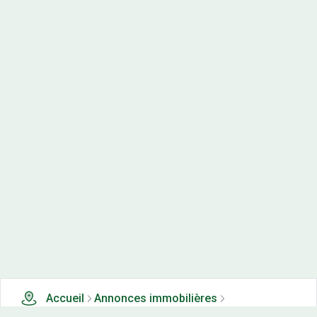
Accueil
Annonces immobilières
48 terrains en lotissements à vendre en France (à partir de