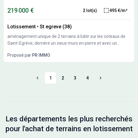
architecturale entre les constructions et dans les matériaux est
recherchée. Chaque parcelle dispose de 2 emplacements
219 000 €
2 lot(s)
495 €/m²
réservés au stationnement. Située au sein de la Communauté
de Commune de Cattenom et Environs, à seulement 6km du
Lotissement
•
St egreve (38)
Luxembourg et à 20km de l’Allemagne, Rodemack profite d’un
accès rapide aux autoroutes A31 et A13. La proximité de
aménagement unique de 2 terrains à bâtir sur les coteaux de
l’aéroport international de Luxembourg-Findel comme de la
Saint-Egrève, derrière un vieux murs en pierre et avec un
gare TGV facilite les liaisons avec toutes les destinations.
panorama exceptionnel sur le Vercors
Proposé par
PR IMMO
1
2
3
4
Les départements les plus recherchés
pour l'achat de terrains en lotissement