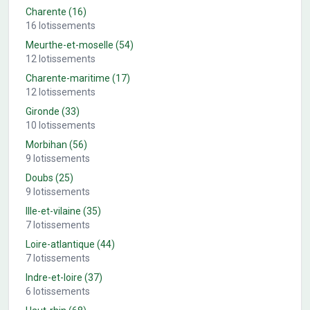
Charente
(
16
)
16
lotissements
Meurthe-et-moselle
(
54
)
12
lotissements
Charente-maritime
(
17
)
12
lotissements
Gironde
(
33
)
10
lotissements
Morbihan
(
56
)
9
lotissements
Doubs
(
25
)
9
lotissements
Ille-et-vilaine
(
35
)
7
lotissements
Loire-atlantique
(
44
)
7
lotissements
Indre-et-loire
(
37
)
6
lotissements