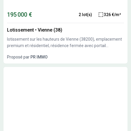
195 000 €
2 lot(s)
326 €/m²
Lotissement
•
Vienne (38)
lotissement sur les hauteurs de Vienne (38200), emplacement
premium et résidentiel, résidence fermée avec portail
bénéficiant d'une vue sur les prémonts de l'Ardèche.
Proposé par
PR IMMO