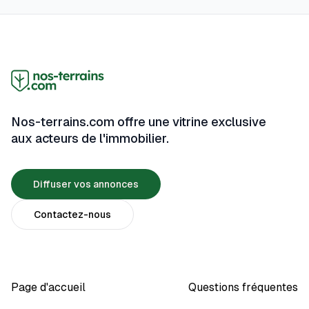
l'ensemble des travaux qui visent à finaliser l'intérieur du
bâtiment, en assurant le confort thermique et acoustique,
ainsi que la sécurité des habitants. Bien que le gros œuvre
assure la solidité de la structure, c'est le second œuvre qui
contribue au confort quotidien, en régulant la température,
en isolant contre le bruit, et en finalisant les installations
techniques. Cet article explore les différentes
Nos-terrains.com offre une vitrine exclusive
composantes du second œuvre et explique comment
aux acteurs de l'immobilier.
garantir un confort thermique et acoustique optimal dans
votre maison.
Diffuser vos annonces
Contactez-nous
Page d'accueil
Questions fréquentes