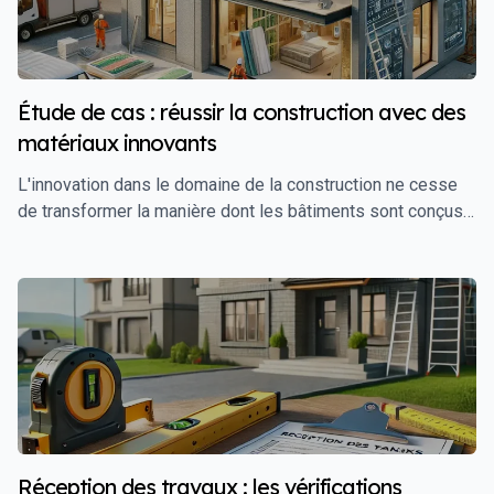
vous guide à travers les critères à considérer pour choisir
des matériaux de finitions intérieures qui allient durabilité
et facilité d'entretien.
Étude de cas : réussir la construction avec des
matériaux innovants
L'innovation dans le domaine de la construction ne cesse
de transformer la manière dont les bâtiments sont conçus,
construits, et utilisés. Les **matériaux innovants** jouent
un rôle crucial dans cette transformation, offrant de
nouvelles possibilités en termes de durabilité, d'efficacité
énergétique, de résistance, et d'esthétique. Dans cet
article, nous allons explorer une étude de cas où l'utilisation
de matériaux innovants a permis de réussir un projet de
construction, en surmontant les défis techniques et en
optimisant les performances du bâtiment.
Réception des travaux : les vérifications