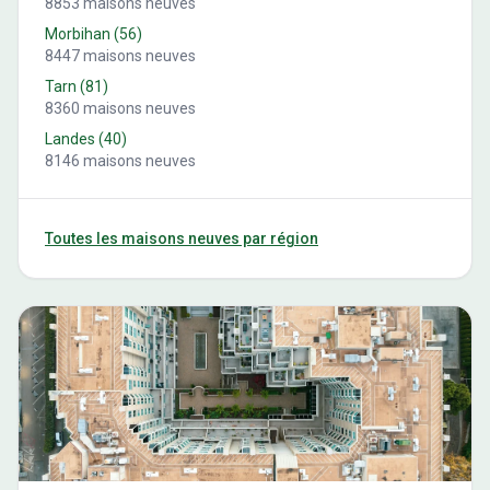
8853
maisons neuves
Morbihan
(
56
)
8447
maisons neuves
Tarn
(
81
)
8360
maisons neuves
Landes
(
40
)
8146
maisons neuves
Toutes les maisons neuves par région