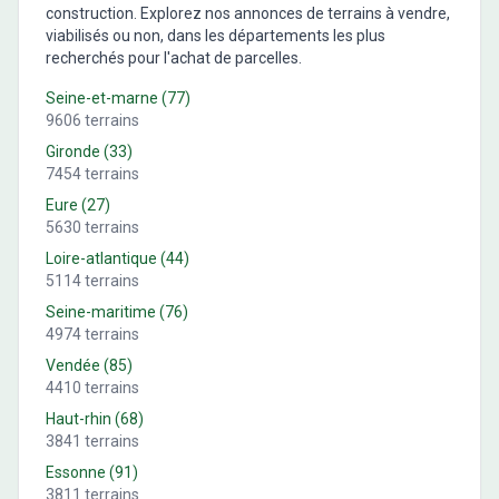
construction. Explorez nos annonces de terrains à vendre,
viabilisés ou non, dans les départements les plus
recherchés pour l'achat de parcelles.
Seine-et-marne
(
77
)
9606
terrains
Gironde
(
33
)
7454
terrains
Eure
(
27
)
5630
terrains
Loire-atlantique
(
44
)
5114
terrains
Seine-maritime
(
76
)
4974
terrains
Vendée
(
85
)
4410
terrains
Haut-rhin
(
68
)
3841
terrains
Essonne
(
91
)
3811
terrains