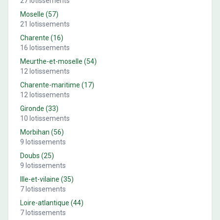
27
lotissements
Moselle
(
57
)
21
lotissements
Charente
(
16
)
16
lotissements
Meurthe-et-moselle
(
54
)
12
lotissements
Charente-maritime
(
17
)
12
lotissements
Gironde
(
33
)
10
lotissements
Morbihan
(
56
)
9
lotissements
Doubs
(
25
)
9
lotissements
Ille-et-vilaine
(
35
)
7
lotissements
Loire-atlantique
(
44
)
7
lotissements