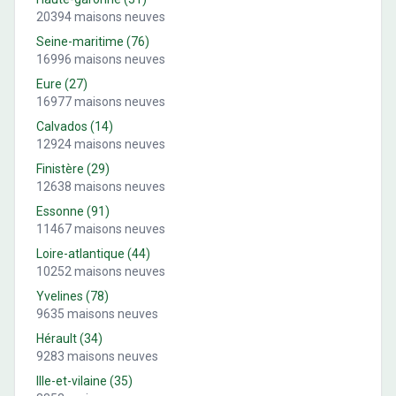
20394
maisons neuves
Seine-maritime
(
76
)
16996
maisons neuves
Eure
(
27
)
16977
maisons neuves
Calvados
(
14
)
12924
maisons neuves
Finistère
(
29
)
12638
maisons neuves
Essonne
(
91
)
11467
maisons neuves
Loire-atlantique
(
44
)
10252
maisons neuves
Yvelines
(
78
)
9635
maisons neuves
Hérault
(
34
)
9283
maisons neuves
Ille-et-vilaine
(
35
)