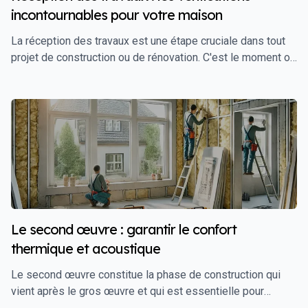
incontournables pour votre maison
La réception des travaux est une étape cruciale dans tout
projet de construction ou de rénovation. C'est le moment où
vous allez inspecter minutieusement la qualité des travaux
réalisés avant de prendre possession de votre maison.
Cette étape marque la fin des travaux et le début des
garanties légales, telles que la garantie décennale. Une
réception bien menée permet de s'assurer que tout a été
réalisé selon les règles de l'art et conforme aux plans et
aux normes en vigueur. Cet article vous guide à travers les
vérifications incontournables à effectuer lors de la
réception des travaux pour garantir que votre maison est
prête à être habitée en toute sécurité et sans défaut majeur.
Le second œuvre : garantir le confort
thermique et acoustique
Le second œuvre constitue la phase de construction qui
vient après le gros œuvre et qui est essentielle pour
rendre une maison habitable et confortable. Il englobe